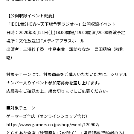
【公開収録イベント概要】
「IDOL舞SHOW～天下旗争奪ラジオ～」公開収録イベント
日時：2020年3月21日(土)18:00開場/ 19:00開演 /20:00終演予定
場所：文化放送12Fメディアプラスホール
出演者：三澤紗千香 中島由貴 諏訪ななか 豊田萌絵（敬称
略）
対象チェーンにて、対象商品をご購入いただいた方に、シリアル
ナンバー入りイベント参加応募券を差し上げます。
応募券をご確認の上、締め切りまでにご応募ください。
■対象チェーン
ゲーマーズ全店（オンラインショップ含む）
https://www.gamers.co.jp/shop/event/120902/
とらのあな全店（秋葉原A・2nd除く）・通信販売(予約者のみ)