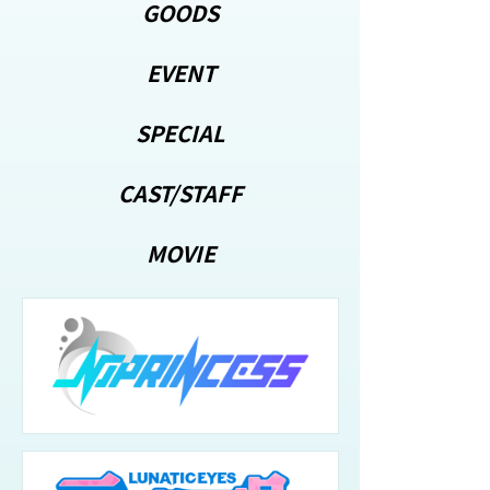
GOODS
EVENT
SPECIAL
CAST/STAFF
MOVIE