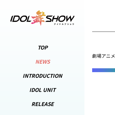
TOP
劇場アニメ
NEWS
INTRODUCTION
IDOL UNIT
RELEASE