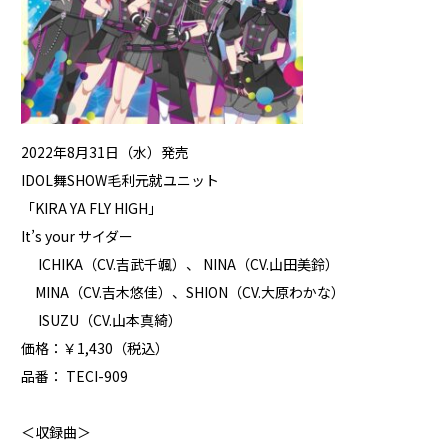
2022年8月31日（水）発売
IDOL舞SHOW毛利元就ユニット
「KIRA YA FLY HIGH」
It’s your サイダー
ICHIKA（CV.吉武千颯）、 NINA（CV.山田美鈴）
MINA（CV.吉木悠佳）、SHION（CV.大原わかな）
ISUZU（CV.山本真綺）
価格：￥1,430（税込）
品番： TECI-909
＜収録曲＞