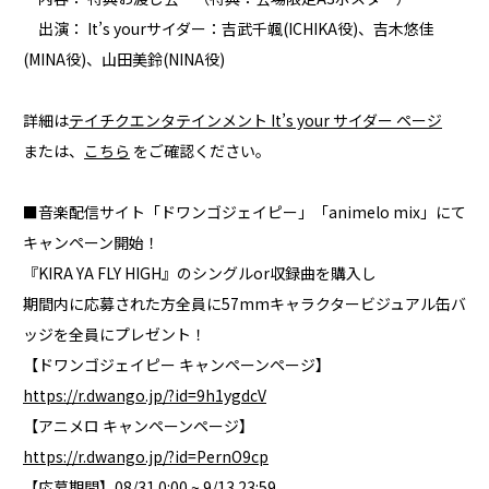
出演： It’s yourサイダー：吉武千颯(ICHIKA役)、吉木悠佳
(MINA役)、山田美鈴(NINA役)
詳細は
テイチクエンタテインメント It’s your サイダー ページ
または、
こちら
をご確認ください。
■音楽配信サイト「ドワンゴジェイピー」「animelo mix」にて
キャンペーン開始！
『KIRA YA FLY HIGH』のシングルor収録曲を購入し
期間内に応募された方全員に57mmキャラクタービジュアル缶バ
ッジを全員にプレゼント！
【ドワンゴジェイピー キャンペーンページ】
https://r.dwango.jp/?id=9h1ygdcV
【アニメロ キャンペーンページ】
https://r.dwango.jp/?id=PernO9cp
【応募期間】08/31 0:00 ~ 9/13 23:59